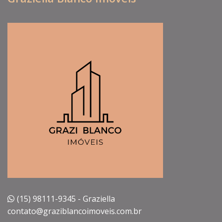
(15) 98111-9345 - Graziella
contato@graziblancoimoveis.com.br