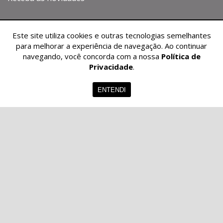
Este site utiliza cookies e outras tecnologias semelhantes
para melhorar a experiência de navegação. Ao continuar
navegando, você concorda com a nossa
Política de
Privacidade
.
ENTENDI
CADASTRAR
© 2026 - Graziella Blanco Imóveis -
28.486.996/0001-06 -
Todos os
Direitos Reservados.