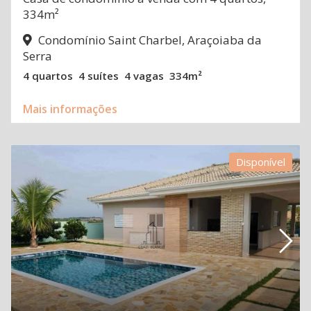
334m²
Condomínio Saint Charbel, Araçoiaba da
Serra
4 quartos
4 suítes
4 vagas
334m²
Mais informações
Disponível