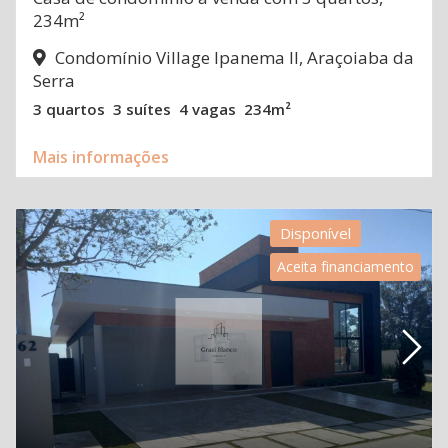
234m²
Condomínio Village Ipanema II, Araçoiaba da
Serra
3 quartos
3 suítes
4 vagas
234m²
Mais informações
Disponível
Aceita financiamento