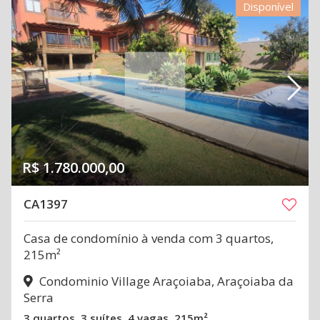
Disponível
R$ 1.780.000,00
CA1397
Casa de condomínio à venda com 3 quartos,
215m²
Condominio Village Araçoiaba, Araçoiaba da
Serra
3 quartos
3 suítes
4 vagas
215m²