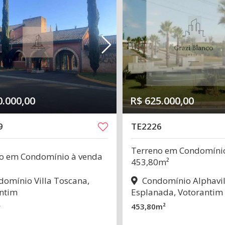
0.000,00
R$ 625.000,00
9
TE2226
Terreno em Condomínio
o em Condomínio à venda
453,80m²
omínio Villa Toscana,
Condomínio Alphavil
ntim
Esplanada, Votorantim
²
453,80m²