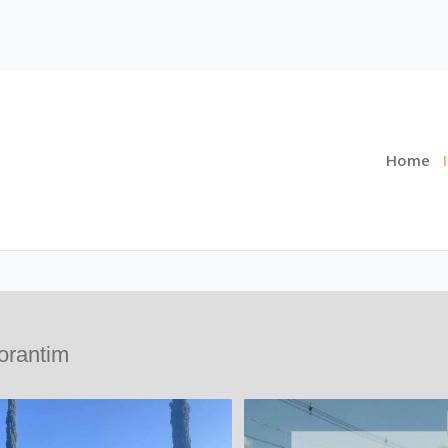
Home
orantim