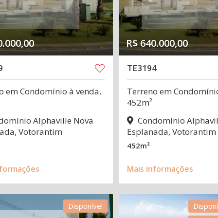
0.000,00
R$ 640.000,00
9
TE3194
o em Condomínio à venda,
Terreno em Condomínio
452m²
omínio Alphaville Nova
Condomínio Alphavil
ada, Votorantim
Esplanada, Votorantim
452m²
nformações
Mais informações
Disponível
Disponí