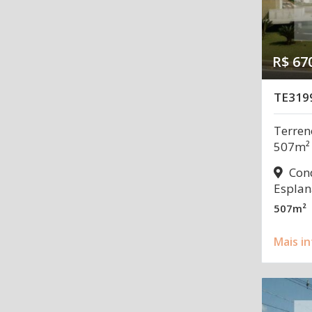
R$ 67
TE319
Terren
507m²
Cond
Esplan
507m²
Mais i