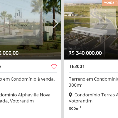
Aceita 
0.000,00
R$ 340.000,00
2
TE3001
o em Condomínio à venda,
Terreno em Condomínio
300m²
omínio Alphaville Nova
Condomínio Terras A
ada, Votorantim
Votorantim
300m²