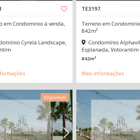
1
TE3197
o em Condomínio à venda,
Terreno em Condomínio
842m²
omínio Cyrela Landscape,
Condomínio Alphavil
ntim
Esplanada, Votorantim
842m²
nformações
Mais informações
Disponível