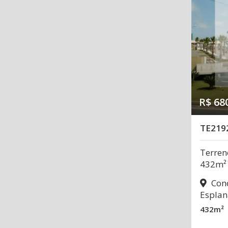
R$ 68
TE219
Terren
432m²
Cond
Esplan
432m²