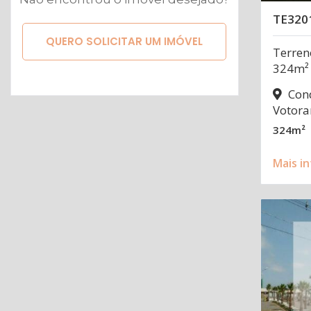
TE320
QUERO SOLICITAR UM IMÓVEL
Terren
324m²
Cond
Votora
324m²
Mais i