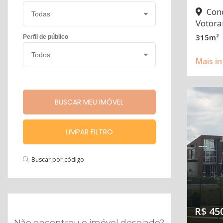
Cond
Votora
315m²
Perfil de público
Mais i
LIMPAR FILTRO
Buscar por código
R$ 45
Não encontrou o imóvel desejado?