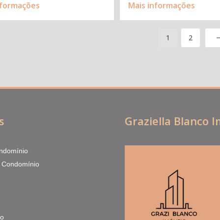
nformações
Mais informações
1
2
s
Graziella Blanco 
ndomínio
 Condomínio
to