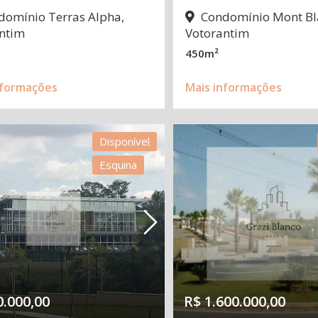
omínio Terras Alpha,
Condomínio Mont Bl
ntim
Votorantim
450m²
nformações
Mais informações
Disponível
Esquina
0.000,00
R$ 1.600.000,00