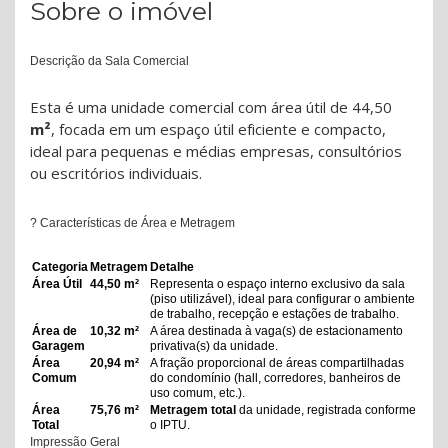
Sobre o imóvel
Descrição da Sala Comercial
Esta é uma unidade comercial com área útil de 44,50
m²
, focada em um espaço útil eficiente e compacto,
ideal para pequenas e médias empresas, consultórios
ou escritórios individuais.
? Características de Área e Metragem
Categoria
Metragem
Detalhe
Área Útil
44,50 m²
Representa o espaço interno exclusivo da sala
(piso utilizável), ideal para configurar o ambiente
de trabalho, recepção e estações de trabalho.
Área de
10,32 m²
A área destinada à vaga(s) de estacionamento
Garagem
privativa(s) da unidade.
Área
20,94 m²
A fração proporcional de áreas compartilhadas
Comum
do condomínio (hall, corredores, banheiros de
uso comum, etc.).
Área
75,76 m²
Metragem total
da unidade, registrada conforme
Total
o IPTU.
Impressão Geral