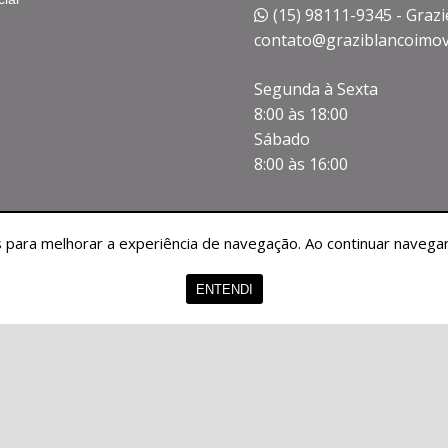
(15) 98111-9345 - Grazi
contato@graziblancoimov
Segunda à Sexta
8:00 às 18:00
Sábado
8:00 às 16:00
tes para melhorar a experiência de navegação. Ao continuar nave
CRECI 30861
ENTENDI
 - Graziella Blanco Imóveis -
28.486.996/0001-06 -
Todos os Direitos Reser