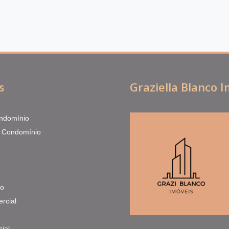
s
Graziella Blanco 
ndomínio
 Condomínio
to
rcial
ial