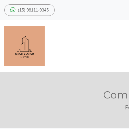
(15) 98111-9345
Como
F