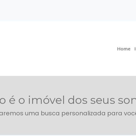
Home
 é o imóvel dos seus so
aremos uma busca personalizada para voc