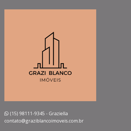
(15) 98111-9345 - Graziella
contato@graziblancoimoveis.com.br